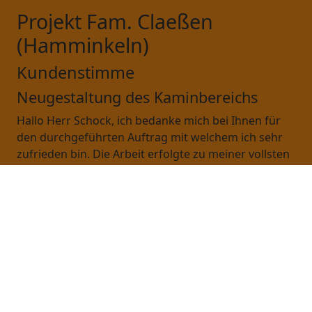
Projekt Fam. Claeßen
(Hamminkeln)
Kundenstimme
Neugestaltung des Kaminbereichs
Hallo Herr Schock, ich bedanke mich bei Ihnen für
den durchgeführten Auftrag mit welchem ich sehr
zufrieden bin. Die Arbeit erfolgte zu meiner vollsten
Zufriedenheit, schnell, sauber und in sehr guter
Qualität. Diese Arbeit kann ich wirklich weiter
empfehlen.
Mit freundlichen Grüßen
Friedhelm Claeßen