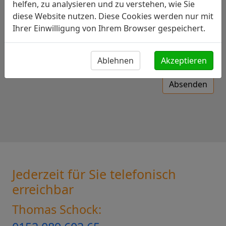
helfen, zu analysieren und zu verstehen, wie Sie
Wie sind Sie auf uns aufmerksam geworden?
diese Website nutzen. Diese Cookies werden nur mit
Ihrer Einwilligung von Ihrem Browser gespeichert.
Ablehnen
Akzeptieren
Absenden
Jederzeit für Sie telefonisch
erreichbar
Thomas Schock: