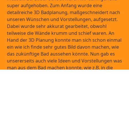
super aufgehoben. Zum Anfang wurde eine
detailreiche 3D Badplanung, maßgeschneidert nach
unseren Wünschen und Vorstellungen, aufgesetzt.
Dabei wurde sehr akkurat gearbeitet, obwohl
teilweise die Wände krumm und schief waren. An
Hand der 3D Planung konnte man sich schon einmal
ein wie ich finde sehr gutes Bild davon machen, wie
das zukünftige Bad aussehen könnte. Nun gab es
unsererseits auch viele Ideen und Vorstellungen was
man aus dem Bad machen konnte, wie z.B. in die
Deckenbalken eingefräste LED Lichtbänder als
Raumbeleuchtung. Auf sämtliche Ideen ist Herr
Schock super eingegangen und hat auch eigene
Ideen eingebracht. Die Beratung habe ich selten so
gut und kompetent erlebt - vor allem im Hinblick auf
eigene Wünsche und den doch schnell zu
erkennenden Herausforderungen des Hauses. Dann
ging es an die Arbeit und darum die ganzen